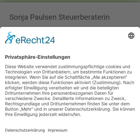
Sonja Paulsen Steuerberaterin
Moordamm 15
25335 Elmshorn
Schleswig-Holstein
Deutschland
04121 - 90 75 112
04121 - 90 75 113
info@paulsen-steuerberatung.de
Datenschutz
Impressum
Kontakt